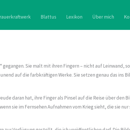
rauerkraftwerk
Blattus
Lexikon
Über mich
Ko
 gegangen. Sie malt mit ihren Fingern – nicht auf Leinwand, s
aunend auf die farbkräftigen Werke. Sie setzen genau das ins Bi
reude daran hat, ihre Finger als Pinsel auf die Reise über den B
l, wenn sie im Fernsehen Aufnahmen vom Krieg sieht, die sie nur
ern zur Verfügung gestellt, die ich veröffentlichen darf. Die Bil