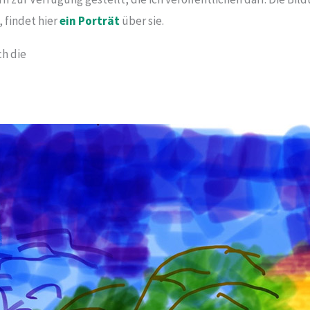
 findet hier
ein Porträt
über sie.
ch die