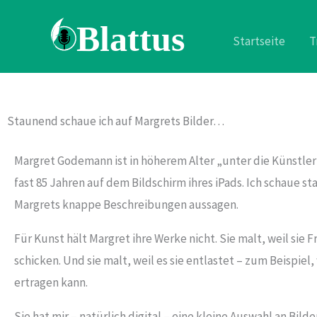
Zum
Inhalt
Startseite
T
springen
Staunend schaue ich auf Margrets Bilder…
Margret Godemann ist in höherem Alter „unter die Künstler“
fast 85 Jahren auf dem Bildschirm ihres iPads. Ich schaue st
Margrets knappe Beschreibungen aussagen.
Für Kunst hält Margret ihre Werke nicht. Sie malt, weil sie F
schicken. Und sie malt, weil es sie entlastet – zum Beispie
ertragen kann.
Sie hat mir – natürlich digital – eine kleine Auswahl an Bild