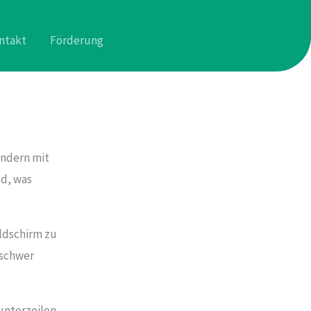
ntakt
Förderung
ondern mit
ld, was
ildschirm zu
 schwer
dunterzeilen