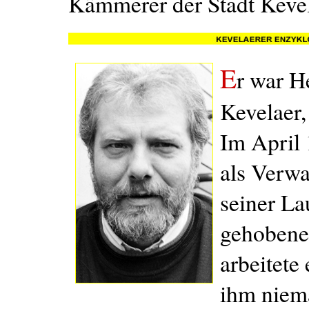
Kämmerer der Stadt Kevel
E
r war H
Kevelaer,
Im April 
als Verw
seiner La
gehobene
arbeitete
ihm niem