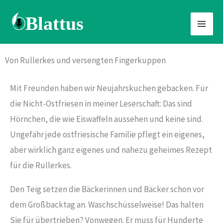
Zum
Inhalt
springen
Von Rullerkes und versengten Fingerkuppen
Mit Freunden haben wir Neujahrskuchen gebacken. Für
die Nicht-Ostfriesen in meiner Leserschaft: Das sind
Hörnchen, die wie Eiswaffeln aussehen und keine sind.
Ungefähr jede ostfriesische Familie pflegt ein eigenes,
aber wirklich ganz eigenes und nahezu geheimes Rezept
für die Rullerkes.
Den Teig setzen die Bäckerinnen und Bäcker schon vor
dem Großbacktag an. Waschschüsselweise! Das halten
Sie für übertrieben? Vonwegen. Er muss für Hunderte