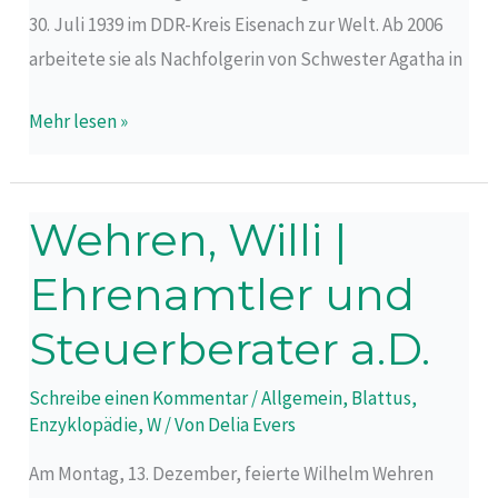
30. Juli 1939 im DDR-Kreis Eisenach zur Welt. Ab 2006
arbeitete sie als Nachfolgerin von Schwester Agatha in
Mehr lesen »
Wehren, Willi |
Wehren,
Willi
Ehrenamtler und
|
Ehrenamtler
Steuerberater a.D.
und
Schreibe einen Kommentar
/
Allgemein
,
Blattus
,
Steuerberater
Enzyklopädie
,
W
/ Von
Delia Evers
a.D.
Am Montag, 13. Dezember, feierte Wilhelm Wehren