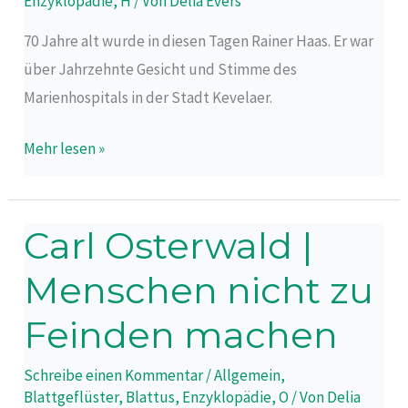
Enzyklopädie
,
H
/ Von
Delia Evers
70 Jahre alt wurde in diesen Tagen Rainer Haas. Er war
über Jahrzehnte Gesicht und Stimme des
Marienhospitals in der Stadt Kevelaer.
Mehr lesen »
Carl Osterwald |
Carl
Osterwald
Menschen nicht zu
|
Menschen
Feinden machen
nicht
Schreibe einen Kommentar
/
Allgemein
,
zu
Blattgeflüster
,
Blattus
,
Enzyklopädie
,
O
/ Von
Delia
Feinden