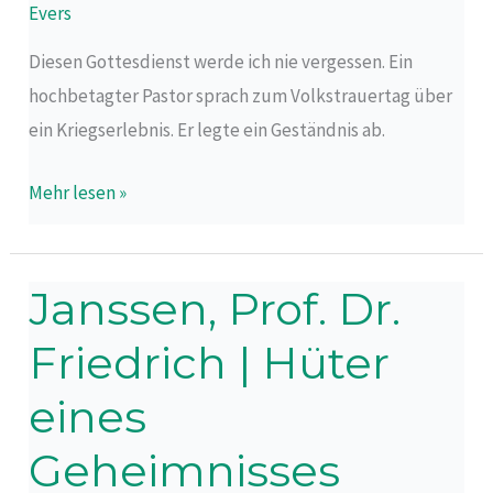
Evers
machen
Diesen Gottesdienst werde ich nie vergessen. Ein
hochbetagter Pastor sprach zum Volkstrauertag über
ein Kriegserlebnis. Er legte ein Geständnis ab.
Mehr lesen »
Janssen, Prof. Dr.
Janssen,
Prof.
Friedrich | Hüter
Dr.
Friedrich
eines
|
Geheimnisses
Hüter