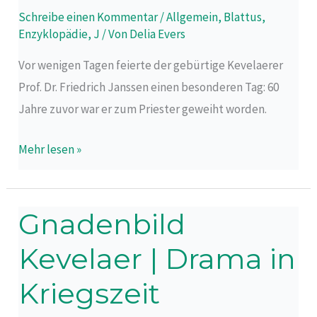
eines
Schreibe einen Kommentar
/
Allgemein
,
Blattus
,
Geheimnisses
Enzyklopädie
,
J
/ Von
Delia Evers
Vor wenigen Tagen feierte der gebürtige Kevelaerer
Prof. Dr. Friedrich Janssen einen besonderen Tag: 60
Jahre zuvor war er zum Priester geweiht worden.
Mehr lesen »
Gnadenbild
Gnadenbild
Kevelaer
Kevelaer | Drama in
|
Drama
Kriegszeit
in