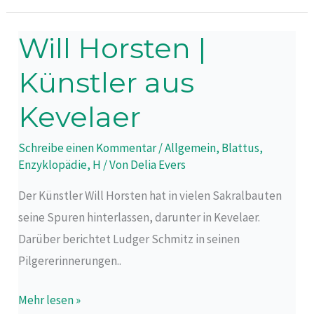
Will Horsten |
Will
Horsten
Künstler aus
|
Künstler
Kevelaer
aus
Schreibe einen Kommentar
/
Allgemein
,
Blattus
,
Kevelaer
Enzyklopädie
,
H
/ Von
Delia Evers
Der Künstler Will Horsten hat in vielen Sakralbauten
seine Spuren hinterlassen, darunter in Kevelaer.
Darüber berichtet Ludger Schmitz in seinen
Pilgererinnerungen..
Mehr lesen »