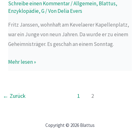
Schreibe einen Kommentar
/
Allgemein
,
Blattus
,
Kriegszeit
Enzyklopädie
,
G
/ Von
Delia Evers
Fritz Janssen, wohnhaft am Kevelaerer Kapellenplatz,
war ein Junge von neun Jahren. Da wurde er zu einem
Geheimnisträger. Es geschah an einem Sonntag.
Mehr lesen »
←
Zurück
1
2
Copyright © 2026 Blattus