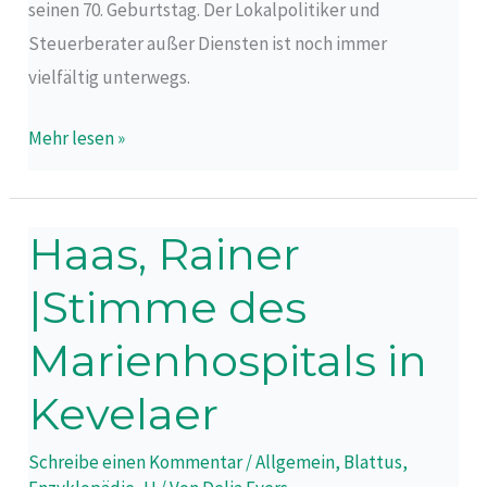
seinen 70. Geburtstag. Der Lokalpolitiker und
Steuerberater außer Diensten ist noch immer
vielfältig unterwegs.
Mehr lesen »
Haas, Rainer
Haas,
Rainer
|Stimme des
|Stimme
des
Marienhospitals in
Marienhospitals
Kevelaer
in
Kevelaer
Schreibe einen Kommentar
/
Allgemein
,
Blattus
,