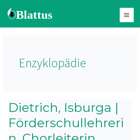
Zum
Inhalt
springen
Enzyklopädie
Dietrich, Isburga |
Dietrich,
Isburga
Förderschullehreri
|
Förderschullehrerin,
n, Chorleiterin