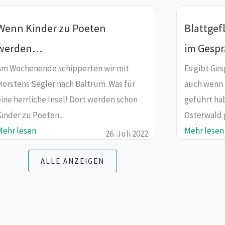
Wenn Kinder zu Poeten
Blattgef
werden…
im Gesp
Am Wochenende schipperten wir mit
Es gibt Ges
Horstens Segler nach Baltrum. Was für
auch wenn 
ine herrliche Insel! Dort werden schon
geführt hab
inder zu Poeten...
Osterwald g
Mehr lesen
Mehr lesen
26. Juli 2022
ALLE ANZEIGEN