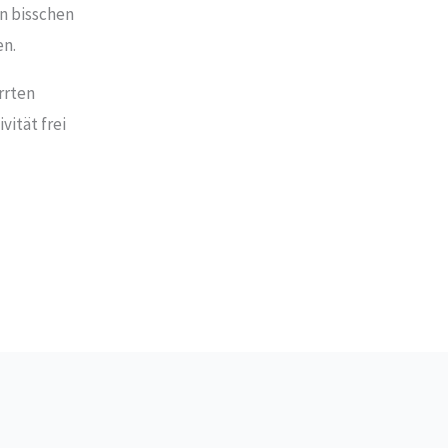
n bisschen
en.
rrten
vität frei