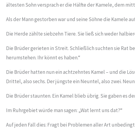
ältesten Sohn versprach er die Hälfte der Kamele, dem mitt
Als der Mann gestorben war und seine Söhne die Kamele auft
Die Herde zählte siebzehn Tiere. Sie ließ sich weder halbie
Die Brüder gerieten in Streit. Schließlich suchten sie Rat be
herumstehen. Ihr könnt es haben.“
Die Brüder hatten nun ein achtzehntes Kamel – und die Lösu
Drittel, also sechs. Der jüngste ein Neuntel, also zwei. Neu
Die Brüder staunten. Ein Kamel blieb übrig. Sie gaben es de
Im Ruhrgebiet würde man sagen: „Wat lernt uns dat?“
Auf jeden Fall dies: Fragt bei Problemen aller Art unbedingt