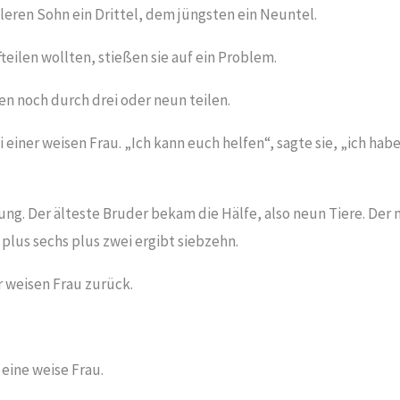
leren Sohn ein Drittel, dem jüngsten ein Neuntel.
eilen wollten, stießen sie auf ein Problem.
ren noch durch drei oder neun teilen.
i einer weisen Frau. „Ich kann euch helfen“, sagte sie, „ich hab
ng. Der älteste Bruder bekam die Hälfe, also neun Tiere. Der m
n plus sechs plus zwei ergibt siebzehn.
r weisen Frau zurück.
 eine weise Frau.