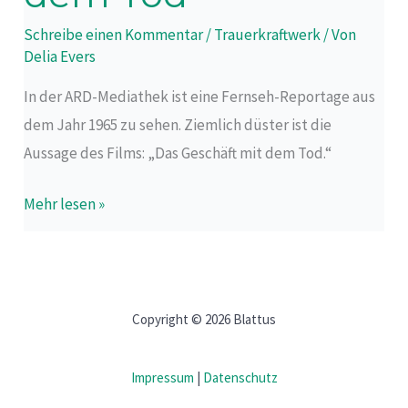
mit
Schreibe einen Kommentar
/
Trauerkraftwerk
/ Von
dem
Delia Evers
Tod
In der ARD-Mediathek ist eine Fernseh-Reportage aus
dem Jahr 1965 zu sehen. Ziemlich düster ist die
Aussage des Films: „Das Geschäft mit dem Tod.“
Mehr lesen »
Copyright © 2026 Blattus
Impressum
|
Datenschutz