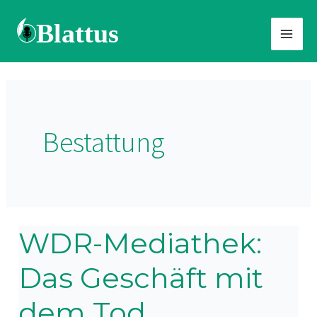
Zum
Inhalt
springen
Bestattung
WDR-Mediathek:
WDR-
Mediathek:
Das Geschäft mit
Das
Geschäft
dem Tod