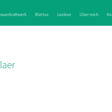
rauerkraftwerk
Blattus
Lexikon
Über mich
Ko
laer