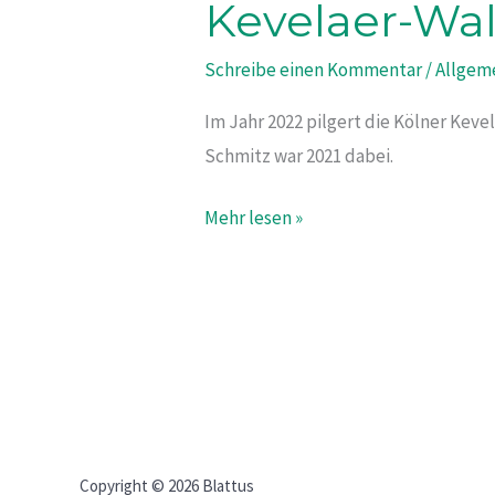
Kevelaer-Wal
Kevelaer-
Wallfahrt
Schreibe einen Kommentar
/
Allgem
ganz
persönlich
Im Jahr 2022 pilgert die Kölner Keve
geschildert
Schmitz war 2021 dabei.
Mehr lesen »
Copyright © 2026 Blattus