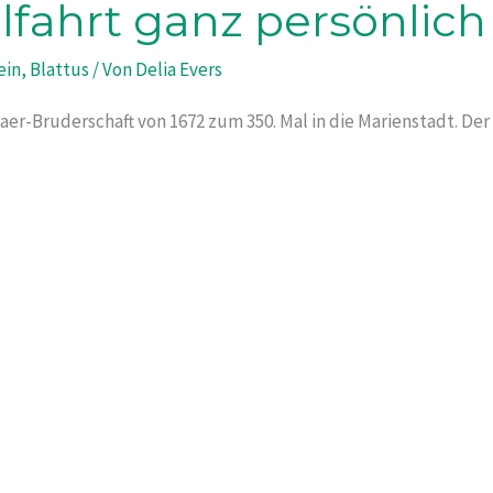
lfahrt ganz persönlich
ein
,
Blattus
/ Von
Delia Evers
laer-Bruderschaft von 1672 zum 350. Mal in die Marienstadt. D