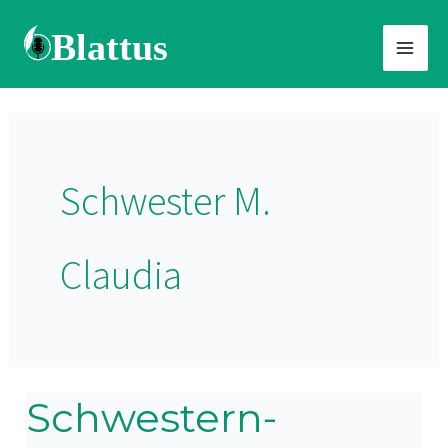
Zum
Inhalt
springen
Schwester M.
Claudia
Schwestern-
Schwestern-
Abschied: