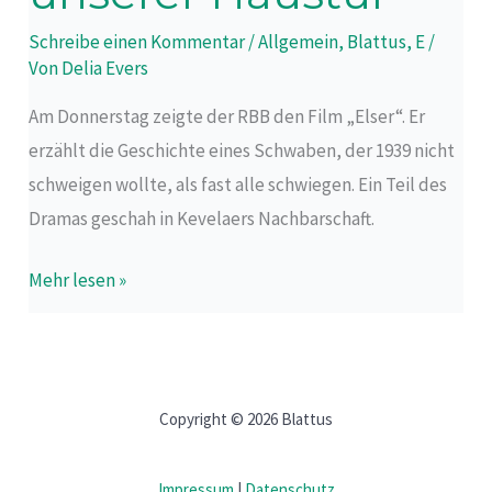
vor
Schreibe einen Kommentar
/
Allgemein
,
Blattus
,
E
/
unserer
Von
Delia Evers
Haustür
Am Donnerstag zeigte der RBB den Film „Elser“. Er
erzählt die Geschichte eines Schwaben, der 1939 nicht
schweigen wollte, als fast alle schwiegen. Ein Teil des
Dramas geschah in Kevelaers Nachbarschaft.
Mehr lesen »
Copyright © 2026 Blattus
Impressum
|
Datenschutz