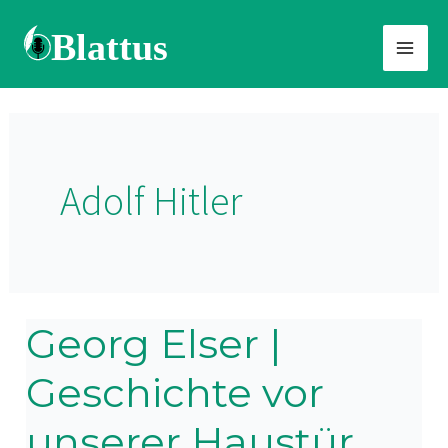
Zum
Inhalt
springen
Adolf Hitler
Georg Elser |
Georg
Elser
Geschichte vor
|
Geschichte
unserer Haustür