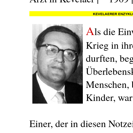
A
ls die Ei
Krieg in i
durften, be
Überlebens
Menschen, b
Kinder, war
Einer, der in diesen Notz